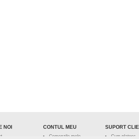
 NOI
CONTUL MEU
SUPORT CLIE
t
Comenzile mele
Cum platesc