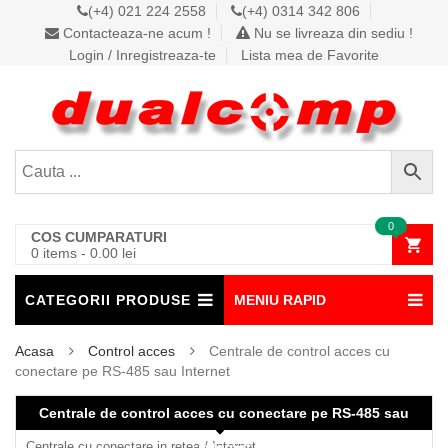
(+4) 021 224 2558
(+4) 0314 342 806
Contacteaza-ne acum !
Nu se livreaza din sediu !
Login / Inregistreaza-te
Lista mea de Favorite
0
COS CUMPARATURI
0 items
-
0.00
lei
CATEGORII PRODUSE
MENIU RAPID
Acasa
Control acces
Centrale de control acces cu
conectare pe RS-485 sau Internet
Centrale de control acces cu conectare pe RS-485 sau
Centrale cu conectare in retea / Internet
Internet