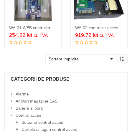
WA-01 WEB controller acces cu server web integrat, acces direct si management…
WA-02 controller acces si pontaj, pentru 2 usi, accepta 4 cititoare,…
254.22
lei
919.72
lei
cu TVA
cu TVA
Adauga in cos
Adauga in cos
CATEGORII DE PRODUSE
Alarme
Antifurt magazine EAS
Bariere si porti
Control acces
Butoane control acces
Cartele si taguri control acces