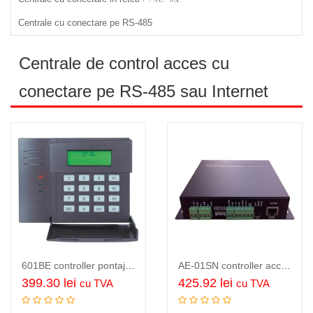
Centrale cu conectare pe RS-485
Centrale de control acces cu
conectare pe RS-485 sau Internet
601BE controller pontaj si acces, standalone, pentru 1 usa, display LCD,…
AE-01SN controller acces si pontaj, pentru 1 usa, accepta 2 cititoare,…
399.30
lei
425.92
lei
cu TVA
cu TVA
Adauga in cos
Citeste mai mult