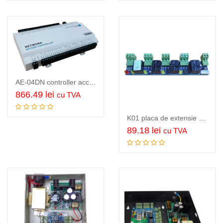
AE-04DN controller acces si pontaj, pentru 4 usi, accepta 8 cititoare,…
866.49
lei
cu TVA
Citeste mai mult
K01 placa de extensie cu 4 iesiri pe relee si 1…
89.18
lei
cu TVA
Adauga in cos