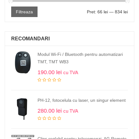
Filtreaza
Pret:
66 lei
—
834 lei
RECOMANDARI
Modul Wi-Fi / Bluetooth pentru automatizari
TMT, TMT WB3
190.00
lei
cu TVA
PH-12, fotocelula cu laser, un singur element
280.00
lei
cu TVA
Clips reglabil pentru telecomenzi, AG Remote