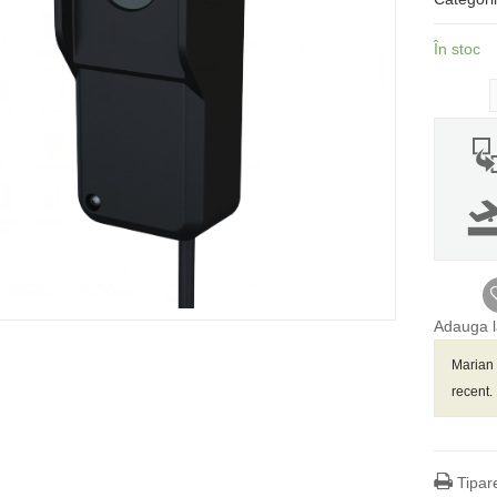
În stoc
Adauga l
Marian 
recent.
Tipar