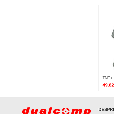
TMT re
49.8
DESPRE