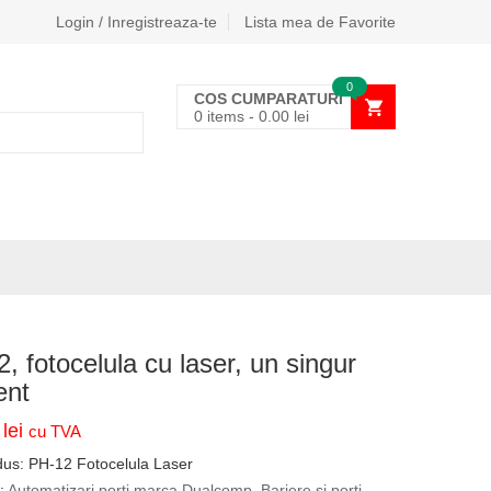
Login / Inregistreaza-te
Lista mea de Favorite
0
COS CUMPARATURI
0 items
-
0.00
lei
, fotocelula cu laser, un singur
ent
0
lei
cu TVA
dus:
PH-12 Fotocelula Laser
i:
Automatizari porti marca Dualcomp
,
Bariere si porti