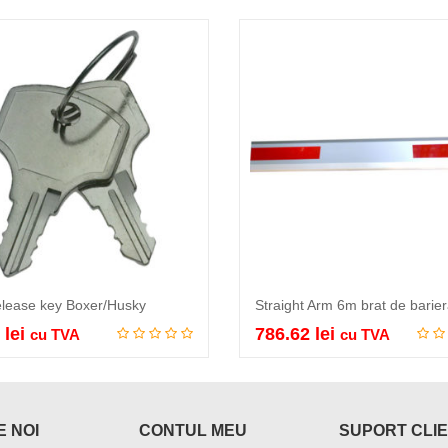
lease key Boxer/Husky
2
lei
786.62
lei
cu TVA
cu TVA
Adauga in cos
Adauga in cos
 NOI
CONTUL MEU
SUPORT CLIE