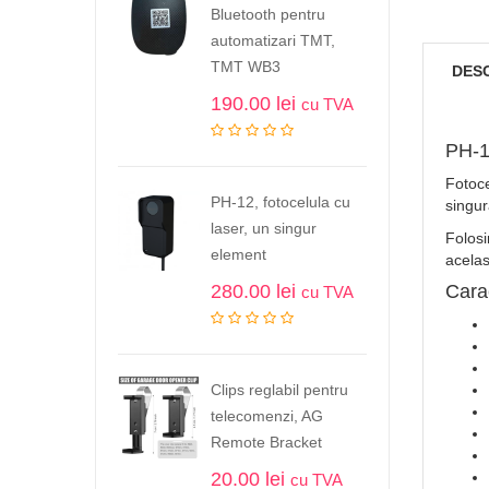
Bluetooth pentru
automatizari TMT,
TMT WB3
DES
190.00
lei
cu TVA
PH-1
Fotoce
PH-12, fotocelula cu
singur
laser, un singur
Folosi
element
acelas
280.00
lei
Carac
cu TVA
Clips reglabil pentru
telecomenzi, AG
Remote Bracket
20.00
lei
cu TVA