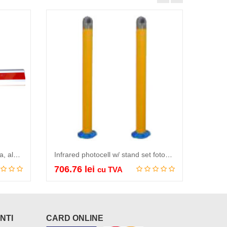
Straight Arm 6m brat de bariera, aluminiu, reflectorizant, 6 m…
Infrared photocell w/ stand set fotocelule pe suport, 2 suporti verticali inclusi de 65…
706.76
lei
75.0
cu TVA
Adauga in cos
NTI
CARD ONLINE