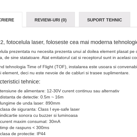
CRIERE
REVIEW-URI (0)
SUPORT TEHNIC
2, fotocelula laser, foloseste cea mai moderna tehnologi
lula prezentata nu necesita prezenta unui al doilea element plasat pe c
a, de sine statatoare. Atat emitatorul cat si receptorul sunt in acelasi c
nd tehnologia Time of Flight (TOF), instalarea este usoara si convenabil
i element, deci nu este nevoie de de cabluri si trasee suplimentare.
teristici tehnice:
tensiune de alimentare: 12-30V curent continuu sau alternativ
distanta de detectie: 0.5m ~ 16m
lungime de unda laser: 890mm
clasa de siguranta: Class I eye-safe laser
indicartie sonora cu buzzer si luminoasa
curent maxim consumat: 30mA
timp de raspuns < 300ms
clasa de protectie: IP44