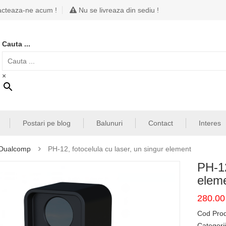
cteaza-ne acum !
Nu se livreaza din sediu !
Cauta ...
×
Postari pe blog
Balunuri
Contact
Interes
a Dualcomp
PH-12, fotocelula cu laser, un singur element
PH-12
elem
280.0
Cod Pro
Categori