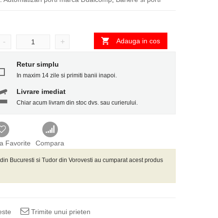
Adauga in cos
-
+
Retur simplu
In maxim 14 zile si primiti banii inapoi.
Livrare imediat
Chiar acum livram din stoc dvs. sau curierului.
a Favorite
Compara
din Bucuresti si Tudor din Vorovesti
au cumparat acest produs
este
Trimite unui prieten