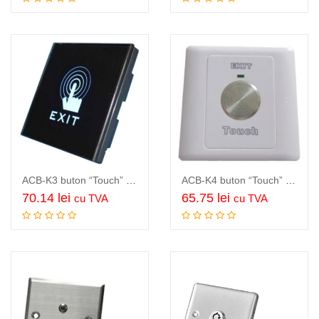
Adauga in cos
Adauga in cos
ACB-K3 buton “Touch” control acces, tehnologie infrarosu, nu necesita apasare ci…
ACB-K4 buton “Touch” control acces, nu necesita apasare ci doar atingere,…
70.14
lei
65.75
lei
cu TVA
cu TVA
Adauga in cos
Adauga in cos