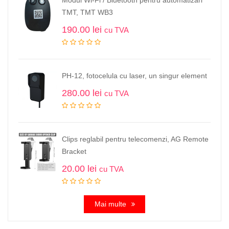
Modul Wi-Fi / Bluetooth pentru automatizari
TMT, TMT WB3
190.00
lei
cu TVA
PH-12, fotocelula cu laser, un singur element
280.00
lei
cu TVA
Clips reglabil pentru telecomenzi, AG Remote
Bracket
20.00
lei
cu TVA
Mai multe