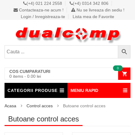
(+4) 021 224 2558
(+4) 0314 342 806
Contacteaza-ne acum !
Nu se livreaza din sediu !
Login / Inregistreaza-te
Lista mea de Favorite
0
COS CUMPARATURI
0 items
-
0.00
lei
CATEGORII PRODUSE
MENIU RAPID
Acasa
Control acces
Butoane control acces
Butoane control acces