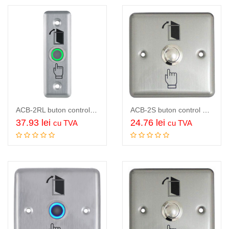
ACB-2RL buton control acces, panou si buton inox, LED iluminare buton,…
ACB-2S buton control acces, panou inox, buton otel inox, contacte NO/COM,…
37.93
lei
24.76
lei
cu TVA
cu TVA
Adauga in cos
Adauga in cos