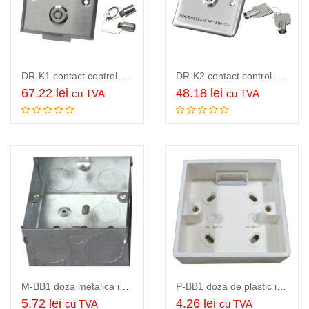
DR-K1 contact control acces cu cheie, LED control, panou inox…
DR-K2 contact control acces cu cheie, panou inox…
67.22
lei
48.18
lei
cu TVA
cu TVA
Adauga in cos
Adauga in cos
M-BB1 doza metalica ingropata pentru buton control acces…
P-BB1 doza de plastic ingropata pentru buton control acces…
5.72
lei
4.26
lei
cu TVA
cu TVA