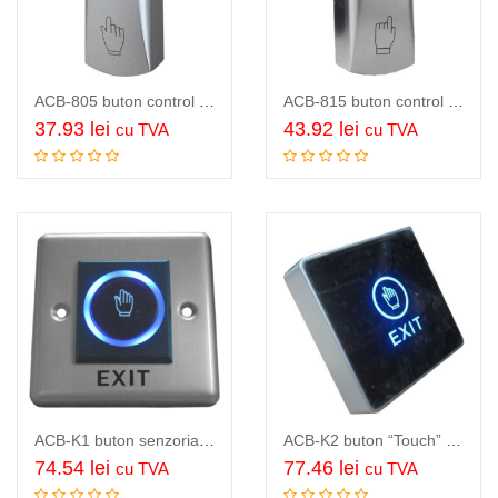
ACB-805 buton control acces, carcasa metal, buton otel inox, contacte NO/COM,…
ACB-815 buton control acces cu LED, carcasa metal, buton otel inox, contacte NO/NC/COM,…
37.93
lei
43.92
lei
cu TVA
cu TVA
Citeste mai mult
Adauga in cos
ACB-K1 buton senzorial (No Touch) control acces, tehnologie infrarosu, nu necesita…
ACB-K2 buton “Touch” control acces, tehnologie infrarosu, nu necesita apasare ci…
74.54
lei
77.46
lei
cu TVA
cu TVA