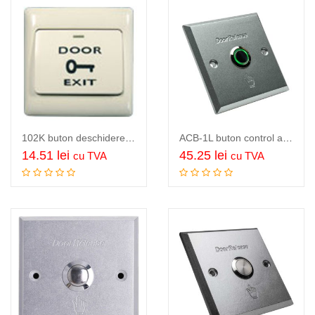
102K buton deschidere usa…
ACB-1L buton control acces, panou si buton aluminiu, LED iluminare buton,…
14.51
lei
45.25
lei
cu TVA
cu TVA
Adauga in cos
Adauga in cos