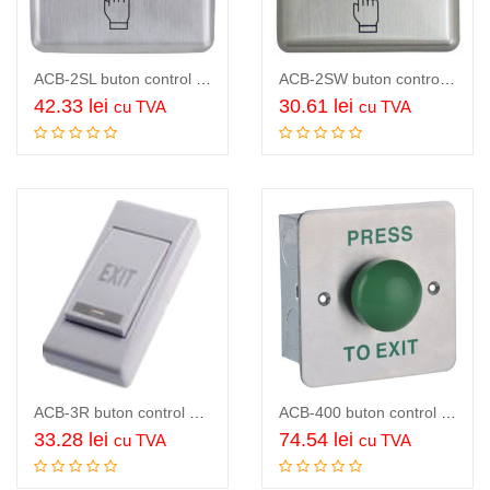
ACB-2SL buton control acces, panou si buton inox, LED iluminare buton,…
ACB-2SW buton control acces de exterior, panou inox, buton otel inox,…
42.33
lei
30.61
lei
cu TVA
cu TVA
Adauga in cos
Adauga in cos
ACB-3R buton control acces, plastic, contacte NO/COM, dimensiuni 86x45x20 mm, montaj…
ACB-400 buton control acces de exterior, panou inox 304, buton verde…
33.28
lei
74.54
lei
cu TVA
cu TVA
Adauga in cos
Adauga in cos