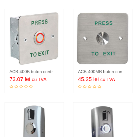
ACB-400B buton control acces de exterior, panou si buton inox 304,…
ACB-400MB buton control acces de exterior, panou inox 304, contacte NO/COM,…
73.07
lei
45.25
lei
cu TVA
cu TVA
Adauga in cos
Adauga in cos