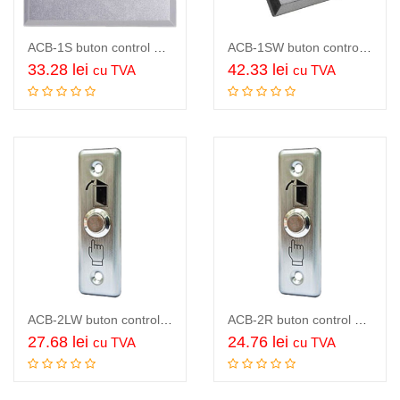
ACB-1S buton control acces, panou aluminiu, buton otel inox, contacte NO/COM,…
ACB-1SW buton control acces de exterior, panou aluminiu, gravura “Door Release”,…
33.28
lei
42.33
lei
cu TVA
cu TVA
Adauga in cos
Adauga in cos
ACB-2LW buton control acces de exterior, panou inox, buton otel inox,…
ACB-2R buton control acces, panou inox, buton otel inox, contacte NO/COM,…
27.68
lei
24.76
lei
cu TVA
cu TVA
Citeste mai mult
Adauga in cos