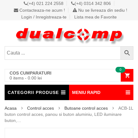
(+4) 021 224 2558
(+4) 0314 342 806
Contacteaza-ne acum !
Nu se livreaza din sediu !
Login / Inregistreaza-te
Lista mea de Favorite
0
COS CUMPARATURI
0 items
-
0.00
lei
CATEGORII PRODUSE
MENIU RAPID
Acasa
Control acces
Butoane control acces
ACB-1L
buton control acces, panou si buton aluminiu, LED iluminare
buton,…