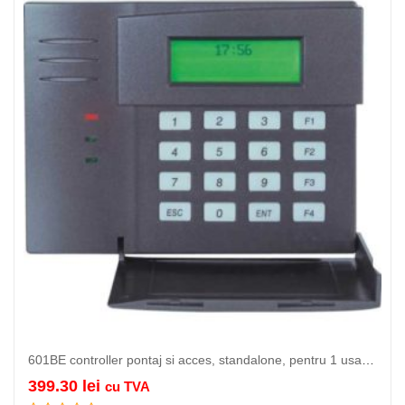
601BE controller pontaj si acces, standalone, pentru 1 usa, display LCD,…
399.30
lei
cu TVA
Adauga in cos