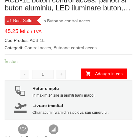
buton aluminiu, LED iluminare buton,…
#1 Best Seller
in
Butoane control acces
45.25
lei
cu TVA
Cod Produs:
ACB-1L
Categorii:
Control acces
,
Butoane control acces
În stoc
Adauga in cos
-
+
Retur simplu
In maxim 14 zile si primiti banii inapoi.
Livrare imediat
Chiar acum livram din stoc dvs. sau curierului.