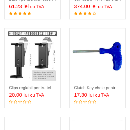
61.23
lei
374.00
lei
cu TVA
cu TVA
Adauga in cos
Adauga in cos
Clips reglabil pentru telecomenzi, AG Remote Bracket
Clutch Key cheie pentru deschidere manuala a barierei…
20.00
lei
17.30
lei
cu TVA
cu TVA
Adauga in cos
Adauga in cos