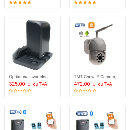
Adauga in cos
Adauga in cos
Opritor cu zavor electromagnetic, TMT latch stopper
TMT Chow IP Camera, Pan-Tilt, 1080p WiFI rotativa, de exterior, cu inregistrare
325.00
lei
472.00
lei
cu TVA
cu TVA
Adauga in cos
Adauga in cos