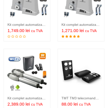
Kit complet automatizare poarta culisanta max. 12m/1200Kg WiFi, Kit TMT Husky 1200 WiFi
Kit complet automatizare poarta culisanta max. 5m/500Kg WiFi, Kit TMT Husky 500 WiFi
1,749.00
lei
1,271.00
lei
cu TVA
cu TVA
Adauga in cos
Adauga in cos
Kit complet automatizare porti batante 2 x 4m, 2 x 350KG, TMT Mastiff 400 Wi-Fi
TMT TM3 telecomanda 4 canale pentru seria TMT, distanta 50m, cod saritor…
2,389.00
lei
88.00
lei
cu TVA
cu TVA