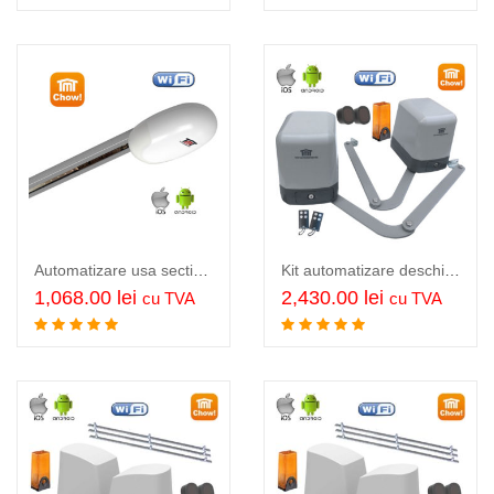
Automatizare usa sectionala garaj WiFi, usi 120KG / H=2.5m, TMT Cobble 120
Kit automatizare deschidere porti batante, cu articulatie, control din applicatia CHOW, Kit TMT Papillon 250 Wi-Fi
1,068.00
lei
2,430.00
lei
cu TVA
cu TVA
Adauga in cos
Adauga in cos