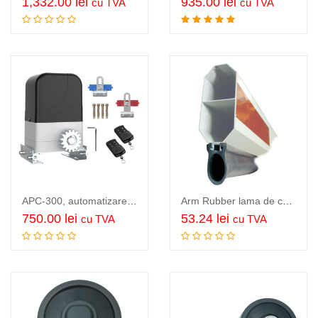
1,332.00
lei
935.00
lei
cu TVA
cu TVA
Citeste mai mult
Adauga in cos
APC-300, automatizare pentru poarta culisanta, pentru porti de pana la 300kg
Arm Rubber lama de cauciuc de protectie autovehicul, pentru montat pe sub…
750.00
lei
53.24
lei
cu TVA
cu TVA
Adauga in cos
Citeste mai mult