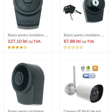
Buton pentru inchidere si deschidere poarta sau usa garaj wireless, TMT wireless push button
Buton pentru inchidere si deschidere poarta sau usa garaj, cu cheie, TMT key selector
127.10
lei
67.88
lei
cu TVA
cu TVA
Adauga in cos
Adauga in cos
Buton pentru inchidere si deschidere poarta, TMT push button
Camera IP Wi-Fi de exterior, TMT Chow IP Camera