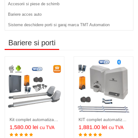
Accesorii si piese de schimb
Bariere acces auto
Sisteme deschidere porti si garaj marca TMT Automation
Bariere si porti
Kit complet automatizare porti batante 2 x 2.5 m, 2 x 250 Kg, TMT Terrier 200 Wi-Fi Chow Android/iOS
KIT complet automatizare poarta culisanta max 6m/500Kg WiFi, TMT Boxer 500 WiFi
1,580.00
lei
1,881.00
lei
cu TVA
cu TVA
Adauga in cos
Adauga in cos