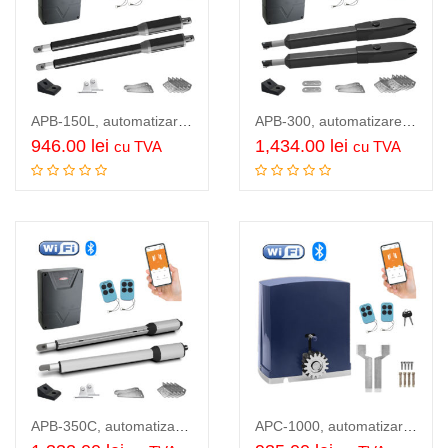
APB-150L, automatizare porti batante WiFi, 2 x 2 m, 2 x 150 Kg
APB-300, automatizare porti batante WiFi, 2 x 3 m, 2 x 300 Kg
946.00
lei
1,434.00
lei
cu TVA
cu TVA
Citeste mai mult
Adauga in cos
APB-350C, automatizare porti batante WiFi, 2 x 3 m, 2 x 350 Kg
APC-1000, automatizare pentru poarta culisanta, cu modul Wi-Fi integrat, pentru porti de pana la 1000kg