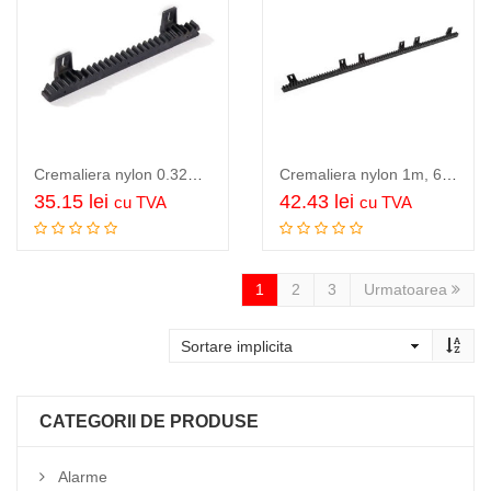
Cremaliera nylon 0.32m, 2 prinderi
Cremaliera nylon 1m, 6 prinderi
35.15
lei
42.43
lei
cu TVA
cu TVA
Adauga in cos
Adauga in cos
1
2
3
Urmatoarea
CATEGORII DE PRODUSE
Alarme