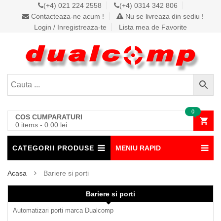
(+4) 021 224 2558
(+4) 0314 342 806
Contacteaza-ne acum !
Nu se livreaza din sediu !
Login / Inregistreaza-te
Lista mea de Favorite
0
COS CUMPARATURI
0 items
-
0.00
lei
CATEGORII PRODUSE
MENIU RAPID
Acasa
Bariere si porti
Bariere si porti
Automatizari porti marca Dualcomp