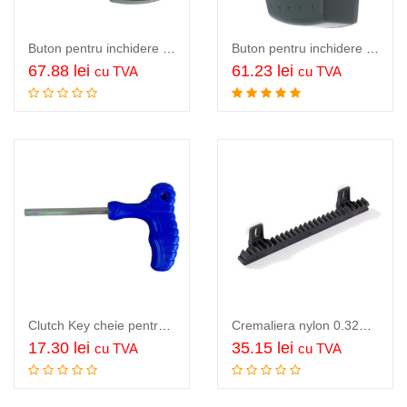
Buton pentru inchidere si deschidere poarta sau usa garaj, cu cheie, TMT key selector
Buton pentru inchidere si deschidere poarta, TMT push button
67.88
lei
61.23
lei
cu TVA
cu TVA
Adauga in cos
Adauga in cos
Clutch Key cheie pentru deschidere manuala a barierei…
Cremaliera nylon 0.32m, 2 prinderi
17.30
lei
35.15
lei
cu TVA
cu TVA
Adauga in cos
Adauga in cos