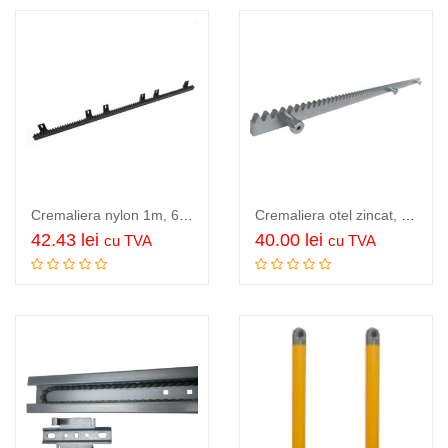
Cremaliera nylon 1m, 6 prinderi
Cremaliera otel zincat, modul 4, grosime 8mm, segment de 1m…
42.43
lei
40.00
lei
cu TVA
cu TVA
Adauga in cos
Adauga in cos