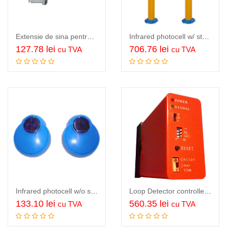
Extensie de sina pentru TMT Cobble 120, TMT Cobble extension rail
Infrared photocell w/ stand set fotocelule pe suport, 2 suporti verticali inclusi de 65…
127.78
lei
706.76
lei
cu TVA
cu TVA
Adauga in cos
Adauga in cos
Infrared photocell w/o stand set fotocelule pentru montare aplicata, 12VDC…
Loop Detector controller de bucla, sensibilitate reglabila…
133.10
lei
560.35
lei
cu TVA
cu TVA
Citeste mai mult
Adauga in cos