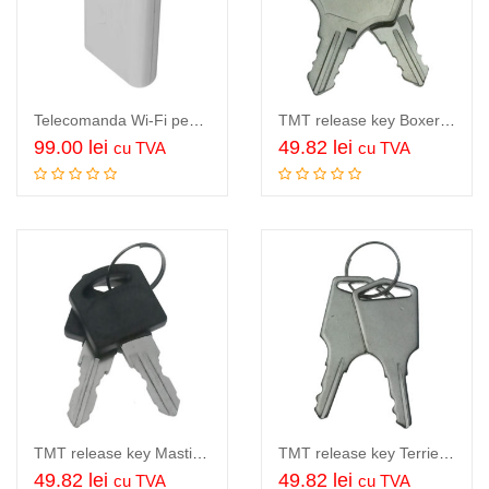
Telecomanda Wi-Fi pentru automatizari porti Dualcomp, SM05W WIFI Remote
TMT release key Boxer/Husky
99.00
lei
49.82
lei
cu TVA
cu TVA
Adauga in cos
Adauga in cos
TMT release key Mastiff 400
TMT release key Terrier 200
49.82
lei
49.82
lei
cu TVA
cu TVA