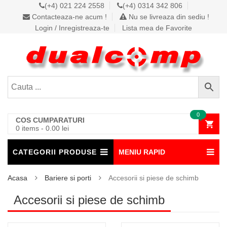
(+4) 021 224 2558
(+4) 0314 342 806
Contacteaza-ne acum !
Nu se livreaza din sediu !
Login / Inregistreaza-te
Lista mea de Favorite
0
COS CUMPARATURI
0 items
-
0.00
lei
CATEGORII PRODUSE
MENIU RAPID
Acasa
Bariere si porti
Accesorii si piese de schimb
Accesorii si piese de schimb