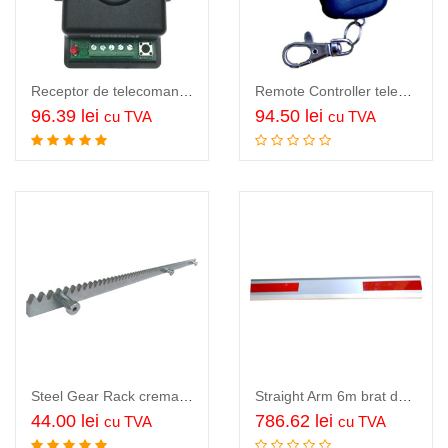
Receptor de telecomanda pentru sistemele TMT, TMT external receiver box
Remote Controller telecomanda portabila tip breloc pentru sistem bariera sau sistem deschidere…
96.39
lei
94.50
lei
cu TVA
cu TVA
Adauga in cos
Adauga in cos
Steel Gear Rack cremaliera otel zincat, modul 4, grosime 10mm, segment de 1 m…
Straight Arm 6m brat de bariera, aluminiu, reflectorizant, 6 m…
44.00
lei
786.62
lei
cu TVA
cu TVA