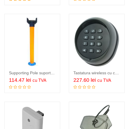
Adauga in cos
Adauga in cos
Supporting Pole suport brat bariera…
Tastatura wireless cu cod PIN automatizar porti si usi garaj, TMT wireless keybad
114.47
lei
227.60
lei
cu TVA
cu TVA
Adauga in cos
Adauga in cos