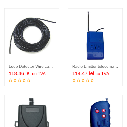
Loop Detector Wire cablu bucla detectie, 1.5mm Cu, exterior, 33m…
Radio Emitter telecomanda stationara pentru sistem bariera sau sistem deschidere porti, 220V…
118.46
lei
114.47
lei
cu TVA
cu TVA
Adauga in cos
Adauga in cos