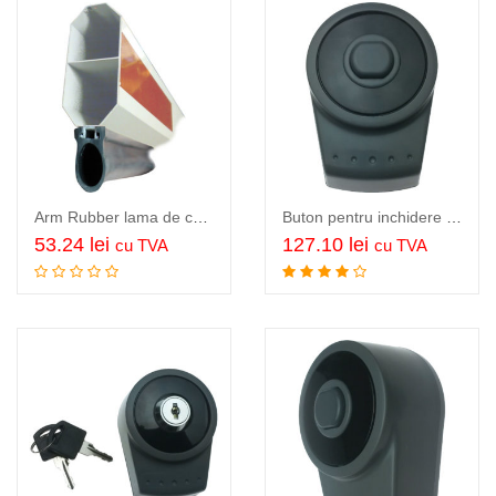
Arm Rubber lama de cauciuc de protectie autovehicul, pentru montat pe sub…
Buton pentru inchidere si deschidere poarta sau usa garaj wireless, TMT wireless push button
53.24
lei
127.10
lei
cu TVA
cu TVA
Citeste mai mult
Adauga in cos