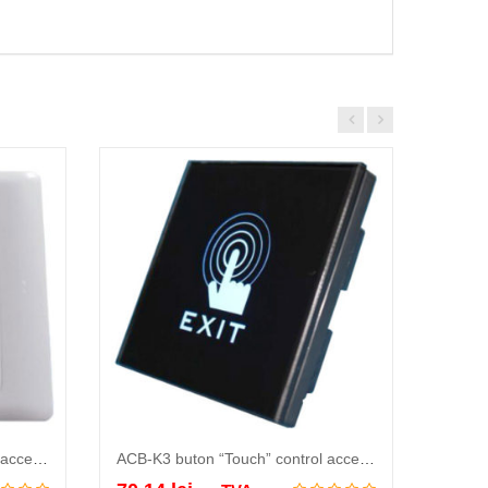
ACB-K4 buton “Touch” control acces, nu necesita apasare ci doar atingere,…
ACB-K3 buton “Touch” control acces, tehnologie infrarosu, nu necesita apasare ci…