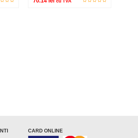
70.14
lei
33.2
cu TVA
Adauga in cos
NTI
CARD ONLINE