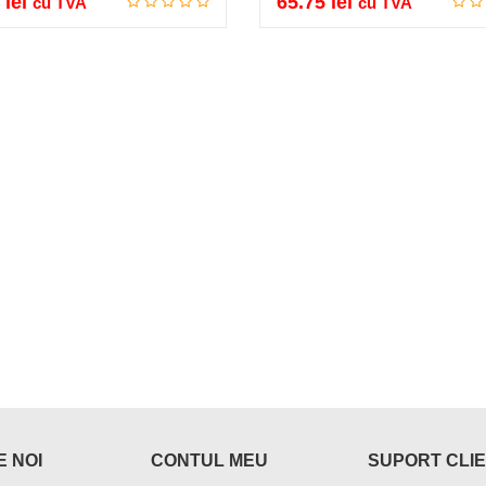
1
lei
65.75
lei
cu TVA
cu TVA
Adauga in cos
Adauga in cos
 NOI
CONTUL MEU
SUPORT CLIE