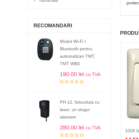
Turnicheti
protec
RECOMANDARI
PRODUS
Modul Wi-Fi /
Bluetooth pentru
automatizari TMT,
TMT WB3
190.00
lei
cu TVA
PH-12, fotocelula cu
laser, un singur
element
280.00
lei
cu TVA
102K b