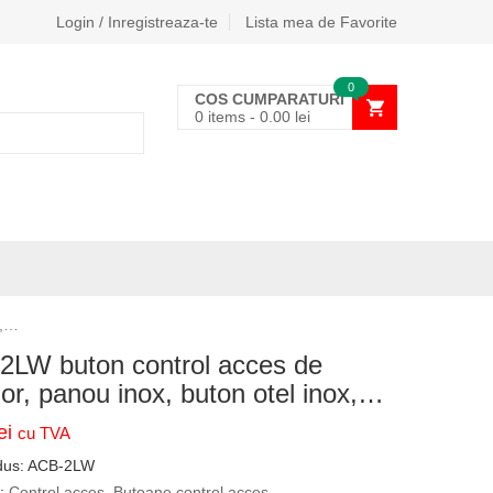
Login / Inregistreaza-te
Lista mea de Favorite
0
COS CUMPARATURI
0 items
-
0.00
lei
x,…
2LW buton control acces de
ior, panou inox, buton otel inox,…
ei
cu TVA
dus:
ACB-2LW
i:
Control acces
,
Butoane control acces