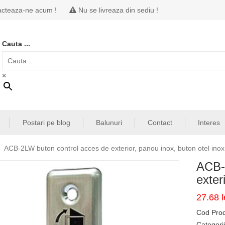
cteaza-ne acum !
Nu se livreaza din sediu !
Cauta ...
×
Postari pe blog
Balunuri
Contact
Interes
ACB-2LW buton control acces de exterior, panou inox, buton otel ino
ACB-
exter
27.68
l
Cod Pro
Categori