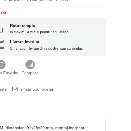
izat
Retur simplu
In maxim 14 zile si primiti banii inapoi.
Livrare imediat
Chiar acum livram din stoc dvs. sau curierului.
a Favorite
Compara
este
Trimite unui prieten
COM, dimensiuni 91x28x20 mm, montaj ingropat,