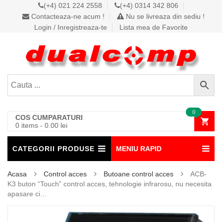
(+4) 021 224 2558
(+4) 0314 342 806
Contacteaza-ne acum !
Nu se livreaza din sediu !
Login / Inregistreaza-te
Lista mea de Favorite
0
COS CUMPARATURI
0 items
-
0.00
lei
CATEGORII PRODUSE
MENIU RAPID
Acasa
Control acces
Butoane control acces
ACB-
K3 buton “Touch” control acces, tehnologie infrarosu, nu necesita
apasare ci…