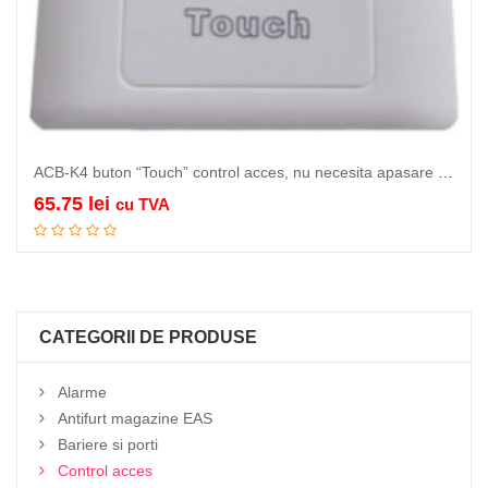
ACB-K4 buton “Touch” control acces, nu necesita apasare ci doar atingere,…
65.75
lei
cu TVA
Adauga in cos
CATEGORII DE PRODUSE
Alarme
Antifurt magazine EAS
Bariere si porti
Control acces