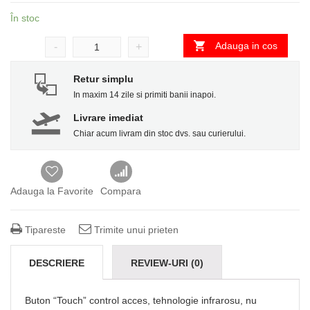
În stoc
Adauga in cos
-
+
Retur simplu
In maxim 14 zile si primiti banii inapoi.
Livrare imediat
Chiar acum livram din stoc dvs. sau curierului.
Adauga la Favorite
Compara
Tipareste
Trimite unui prieten
DESCRIERE
REVIEW-URI (0)
Buton “Touch” control acces, tehnologie infrarosu, nu