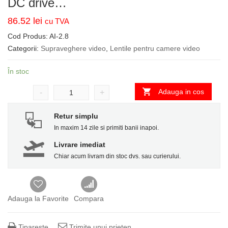
DC drive…
86.52
lei
cu TVA
Cod Produs:
AI-2.8
Categorii:
Supraveghere video
,
Lentile pentru camere video
În stoc
Adauga in cos
-
+
Retur simplu
In maxim 14 zile si primiti banii inapoi.
Livrare imediat
Chiar acum livram din stoc dvs. sau curierului.
Adauga la Favorite
Compara
Tipareste
Trimite unui prieten