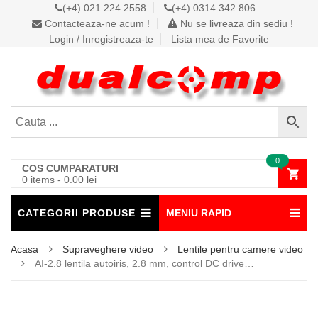
(+4) 021 224 2558
(+4) 0314 342 806
Contacteaza-ne acum !
Nu se livreaza din sediu !
Login / Inregistreaza-te
Lista mea de Favorite
0
COS CUMPARATURI
0 items
-
0.00
lei
CATEGORII PRODUSE
MENIU RAPID
Acasa
Supraveghere video
Lentile pentru camere video
AI-2.8 lentila autoiris, 2.8 mm, control DC drive…