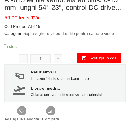
mm, unghi 54°-23°, control DC drive…
59.90
lei
cu TVA
Cod Produs:
AI-615
Categorii:
Supraveghere video
,
Lentile pentru camere video
În stoc
Adauga in cos
-
+
Retur simplu
In maxim 14 zile si primiti banii inapoi.
Livrare imediat
Chiar acum livram din stoc dvs. sau curierului.
Adauga la Favorite
Compara