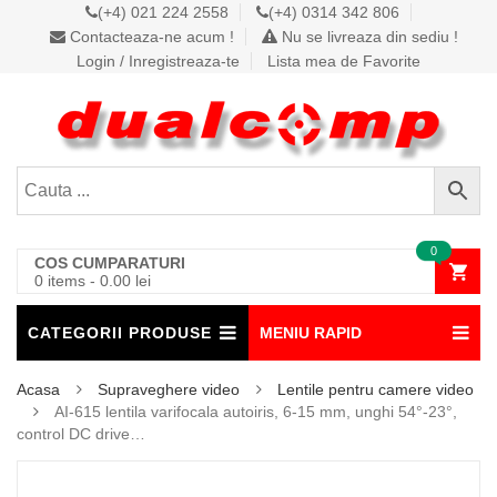
(+4) 021 224 2558
(+4) 0314 342 806
Contacteaza-ne acum !
Nu se livreaza din sediu !
Login / Inregistreaza-te
Lista mea de Favorite
0
COS CUMPARATURI
0 items
-
0.00
lei
CATEGORII PRODUSE
MENIU RAPID
Acasa
Supraveghere video
Lentile pentru camere video
AI-615 lentila varifocala autoiris, 6-15 mm, unghi 54°-23°,
control DC drive…