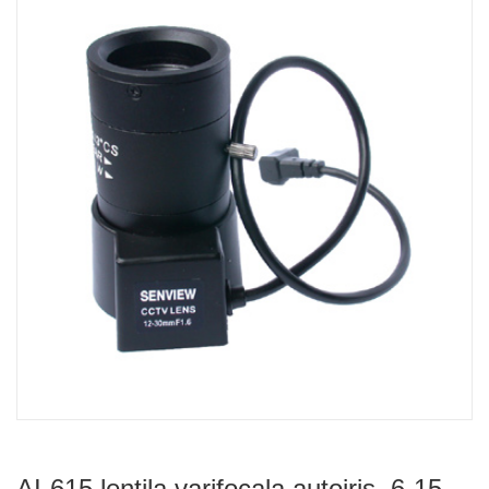
AI-615 lentila varifocala autoiris, 6-15