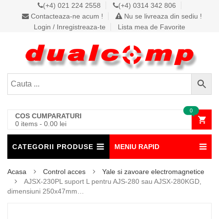
(+4) 021 224 2558
(+4) 0314 342 806
Contacteaza-ne acum !
Nu se livreaza din sediu !
Login / Inregistreaza-te
Lista mea de Favorite
0
COS CUMPARATURI
0 items
-
0.00
lei
CATEGORII PRODUSE
MENIU RAPID
Acasa
Control acces
Yale si zavoare electromagnetice
AJSX-230PL suport L pentru AJS-280 sau AJSX-280KGD,
dimensiuni 250x47mm…