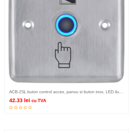
ACB-2SL buton control acces, panou si buton inox, LED iluminare buton,…
42.33
lei
cu TVA
Adauga in cos