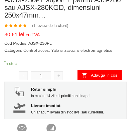
sau AJSX-280KGD, dimensiuni
250x47mm…
(
1
review de la client)
30.61
lei
cu TVA
Cod Produs:
AJSX-230PL
Categorii:
Control acces
,
Yale si zavoare electromagnetice
În stoc
Adauga in cos
-
+
Retur simplu
In maxim 14 zile si primiti banii inapoi.
Livrare imediat
Chiar acum livram din stoc dvs. sau curierului.