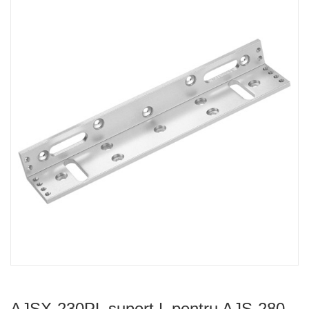
AJSX-230PL suport L pentru AJS-280