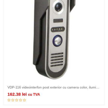
VDP-116 videointerfon post exterior cu camera color, iluminare infrarosu, carcasa de…
162.38
lei
cu TVA
Citeste mai mult