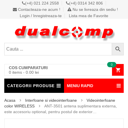
(+4) 021 224 2558
(+4) 0314 342 806
Contacteaza-ne acum !
Nu se livreaza din sediu !
Login / Inregistreaza-te
Lista mea de Favorite
0
COS CUMPARATURI
0 items
-
0.00
lei
CATEGORII PRODUSE
MENIU RAPID
Acasa
Interfoane si videointerfoane
Videointerfoane
color WIRELESS
ANT-3501 antena suplimentara externa,
este accesoriu optional, pentru postul de exterior…