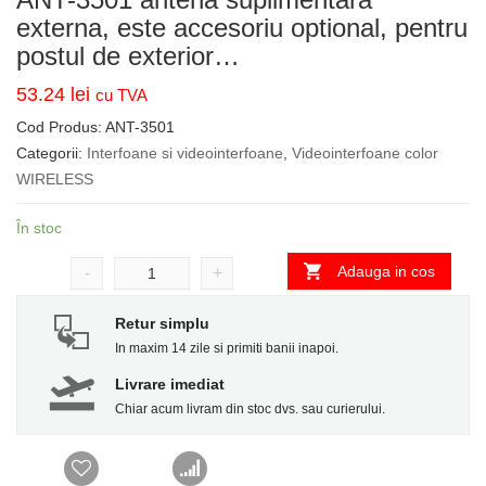
externa, este accesoriu optional, pentru
postul de exterior…
53.24
lei
cu TVA
Cod Produs:
ANT-3501
Categorii:
Interfoane si videointerfoane
,
Videointerfoane color
WIRELESS
În stoc
Adauga in cos
-
+
Retur simplu
In maxim 14 zile si primiti banii inapoi.
Livrare imediat
Chiar acum livram din stoc dvs. sau curierului.