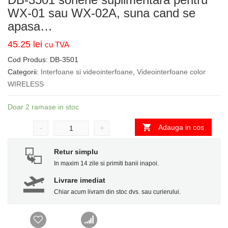
WX-01 sau WX-02A, suna cand se
apasa…
45.25
lei
cu TVA
Cod Produs:
DB-3501
Categorii:
Interfoane si videointerfoane
,
Videointerfoane color
WIRELESS
Doar 2 ramase in stoc
Adauga in cos
-
+
Retur simplu
In maxim 14 zile si primiti banii inapoi.
Livrare imediat
Chiar acum livram din stoc dvs. sau curierului.