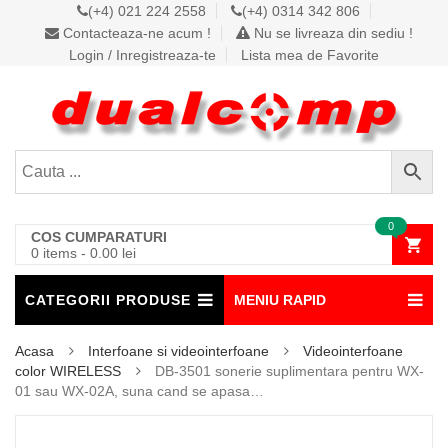
(+4) 021 224 2558
(+4) 0314 342 806
Contacteaza-ne acum !
Nu se livreaza din sediu !
Login / Inregistreaza-te
Lista mea de Favorite
0
COS CUMPARATURI
0 items
-
0.00
lei
CATEGORII PRODUSE
MENIU RAPID
Acasa
Interfoane si videointerfoane
Videointerfoane
color WIRELESS
DB-3501 sonerie suplimentara pentru WX-
01 sau WX-02A, suna cand se apasa…