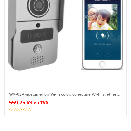
WX-02A videointerfon Wi-Fi color, conectare Wi-Fi si ethernet RJ-45 la Internet,…
559.25
lei
cu TVA
Adauga in cos