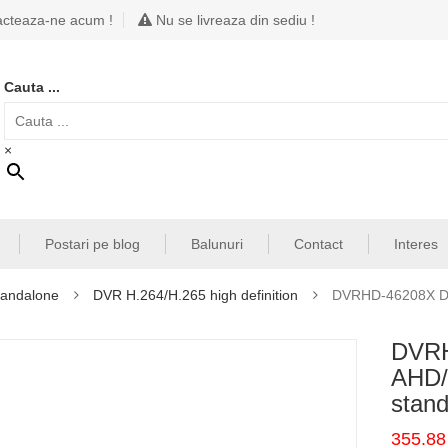
cteaza-ne acum !
Nu se livreaza din sediu !
Cauta ...
×
Postari pe blog
Balunuri
Contact
Interes
tandalone
DVR H.264/H.265 high definition
DVRHD-46208X DVR
DVRH
AHD/
stand
355.8