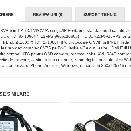
CRIERE
REVIEW-URI (0)
SUPORT TEHNIC
XVR 5 in 1 AHD/TVI/CVI/Analogic/IP Pentabrid standalone 8 canale vi
istrare HD: 8x 1080N@12FPS(960px1080p), HD 8x 720P@25FPS, analo
, hibrid: 2x1080P(HD)+2x1080P(IP), protocoale ONVIF si IPNET, redar
 , iesire video complex CVBS pe BNC, iesire VGA out, iesire HDMI Ful
ite semnal UTC pentru OSD camera, protocol cablu XVI, RJ45 port retea
ectie de miscare, continua sau calendar, zoom digital, accepta stick W
re monitorizare iPhone, Android, Windows, dimensiuni 250x325x45 mm, 
E SIMILARE