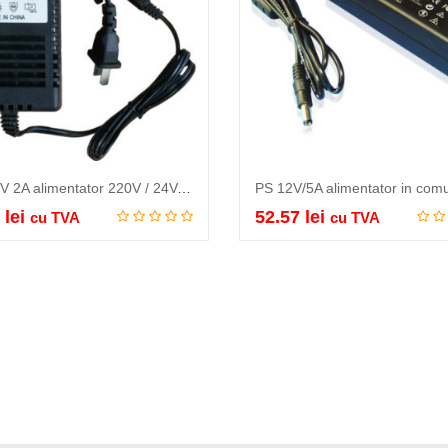
Traf 24V 2A alimentator 220V / 24V, curent alternativ, 2A…
0
lei
52.57
lei
cu TVA
cu TVA
Citeste mai mult
Citeste mai mult