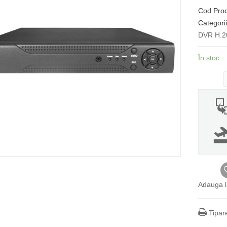
Cod Pro
Categori
DVR H.26
În stoc
Adauga l
Tipar