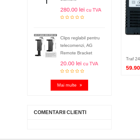
280.00
lei
cu TVA
Clips reglabil pentru
telecomenzi, AG
Remote Bracket
20.00
lei
cu TVA
59.9
Mai multe
COMENTARII CLIENTI