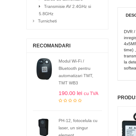
Transmisie AV 2.4GHz si
5.8GHz
DES
Turnicheti
DVR / 
inreg
4x5MP
RECOMANDARI
time)
transm
Modul Wi-Fi /
la det
softwa
Bluetooth pentru
automatizari TMT,
TMT WB3
190.00
lei
cu TVA
PRODUS
PH-12, fotocelula cu
laser, un singur
element