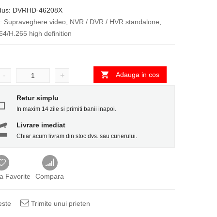
dus:
DVRHD-46208X
i:
Supraveghere video
,
NVR / DVR / HVR standalone
,
4/H.265 high definition
Adauga in cos
-
+
Retur simplu
In maxim 14 zile si primiti banii inapoi.
Livrare imediat
Chiar acum livram din stoc dvs. sau curierului.
a Favorite
Compara
este
Trimite unui prieten