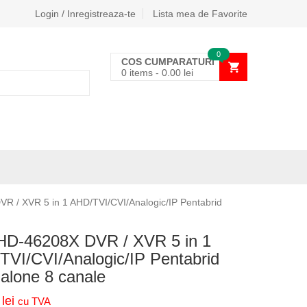
Login / Inregistreaza-te
Lista mea de Favorite
0
COS CUMPARATURI
0 items
-
0.00
lei
 / XVR 5 in 1 AHD/TVI/CVI/Analogic/IP Pentabrid
D-46208X DVR / XVR 5 in 1
TVI/CVI/Analogic/IP Pentabrid
alone 8 canale
8
lei
cu TVA