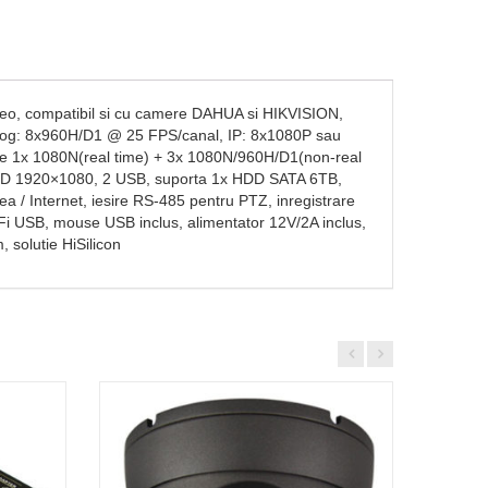
deo, compatibil si cu camere DAHUA si HIKVISION,
g: 8x960H/D1 @ 25 FPS/canal, IP: 8x1080P sau
e 1x 1080N(real time) + 3x 1080N/960H/D1(non-real
l HD 1920×1080, 2 USB, suporta 1x HDD SATA 6TB,
 / Internet, iesire RS-485 pentru PTZ, inregistrare
i-Fi USB, mouse USB inclus, alimentator 12V/2A inclus,
solutie HiSilicon