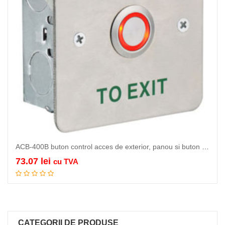
ACB-400B buton control acces de exterior, panou si buton inox 304,…
73.07
lei
cu TVA
Adauga in cos
CATEGORII DE PRODUSE