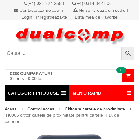
(+4) 021 224 2558
(+4) 0314 342 806
Contacteaza-ne acum !
Nu se livreaza din sediu !
Login / Inregistreaza-te
Lista mea de Favorite
0
COS CUMPARATURI
0 items
-
0.00
lei
CATEGORII PRODUSE
MENIU RAPID
Acasa
Control acces
Cititoare cartele de proximitate
H6005 cititor cartele de proximitate pentru cartele HID, de
exterior…