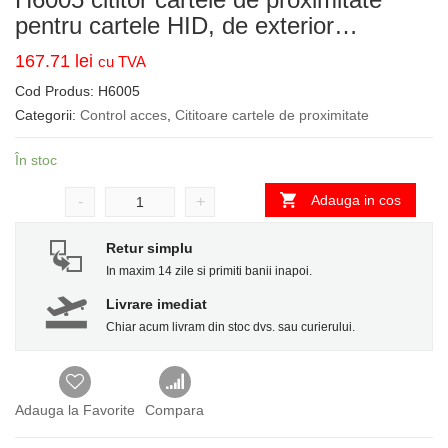
pentru cartele HID, de exterior…
167.71
lei
cu TVA
Cod Produs:
H6005
Categorii:
Control acces
,
Cititoare cartele de proximitate
În stoc
Adauga in cos
-
+
Retur simplu
In maxim 14 zile si primiti banii inapoi.
Livrare imediat
Chiar acum livram din stoc dvs. sau curierului.
Adauga la Favorite
Compara