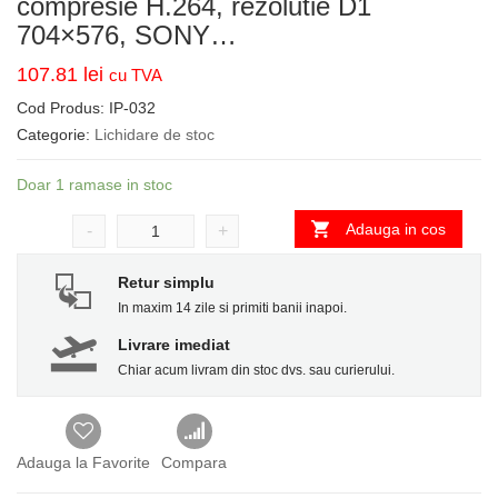
compresie H.264, rezolutie D1
704×576, SONY…
107.81
lei
cu TVA
Cod Produs:
IP-032
Categorie:
Lichidare de stoc
Doar 1 ramase in stoc
Adauga in cos
-
+
Retur simplu
In maxim 14 zile si primiti banii inapoi.
Livrare imediat
Chiar acum livram din stoc dvs. sau curierului.
Adauga la Favorite
Compara