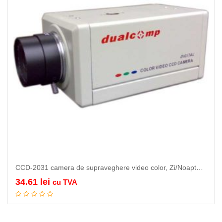
CCD-2031 camera de supraveghere video color, Zi/Noapte – compatibila infrarosu, de…
34.61
lei
cu TVA
Adauga in cos