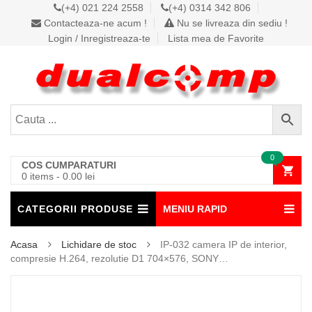
(+4) 021 224 2558
(+4) 0314 342 806
Contacteaza-ne acum !
Nu se livreaza din sediu !
Login / Inregistreaza-te
Lista mea de Favorite
0
COS CUMPARATURI
0 items
-
0.00
lei
CATEGORII PRODUSE
MENIU RAPID
Acasa
Lichidare de stoc
IP-032 camera IP de interior,
compresie H.264, rezolutie D1 704×576, SONY…