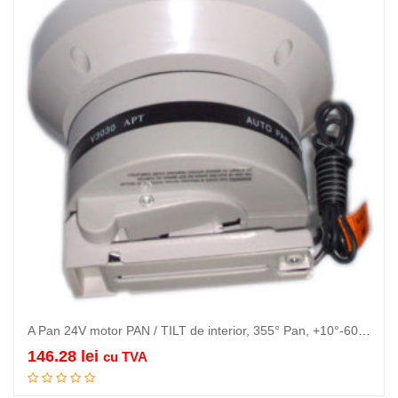
A Pan 24V motor PAN / TILT de interior, 355° Pan, +10°-60° Tilt,…
146.28
lei
cu TVA
Citeste mai mult