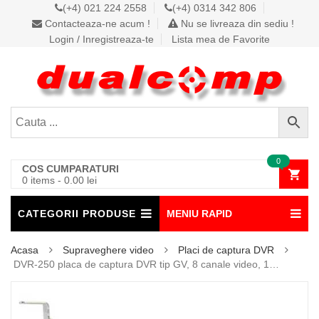
(+4) 021 224 2558
(+4) 0314 342 806
Contacteaza-ne acum !
Nu se livreaza din sediu !
Login / Inregistreaza-te
Lista mea de Favorite
0
COS CUMPARATURI
0 items
-
0.00
lei
CATEGORII PRODUSE
MENIU RAPID
Acasa
Supraveghere video
Placi de captura DVR
DVR-250 placa de captura DVR tip GV, 8 canale video, 1…