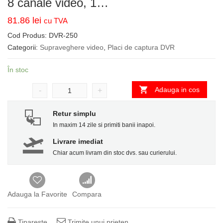
8 canale video, 1…
81.86
lei
cu TVA
Cod Produs:
DVR-250
Categorii:
Supraveghere video
,
Placi de captura DVR
În stoc
Adauga in cos
-
+
Retur simplu
In maxim 14 zile si primiti banii inapoi.
Livrare imediat
Chiar acum livram din stoc dvs. sau curierului.
Adauga la Favorite
Compara
Tipareste
Trimite unui prieten