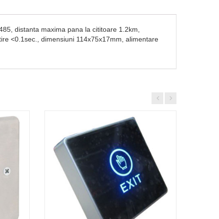
RS485, distanta maxima pana la cititoare 1.2km,
p citire <0.1sec., dimensiuni 114x75x17mm, alimentare
866.