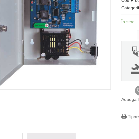
Cod Pro
Categori
În stoc
Adauga l
Tipar