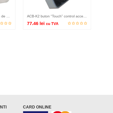
ACB-400B buton control acces de exterior, panou si buton inox 304,…
ACB-K2 buton “Touch” control acces, tehnologie infrarosu, nu necesita apasare ci…
77.46
lei
cu TVA
Adauga in cos
NTI
CARD ONLINE