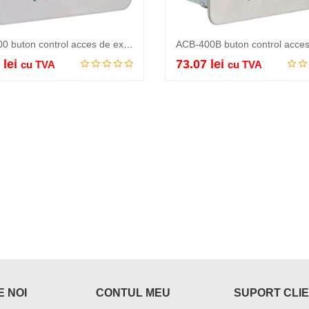
ACB-400 buton control acces de exterior, panou inox 304, buton verde…
4
lei
73.07
lei
cu TVA
cu TVA
Adauga in cos
Adauga in cos
 NOI
CONTUL MEU
SUPORT CLIE