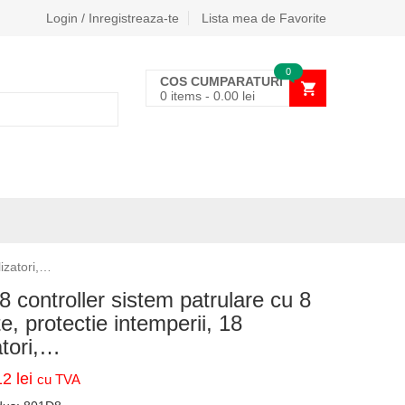
Login / Inregistreaza-te
Lista mea de Favorite
0
COS CUMPARATURI
0 items
-
0.00
lei
lizatori,…
 controller sistem patrulare cu 8
e, protectie intemperii, 18
zatori,…
12
lei
cu TVA