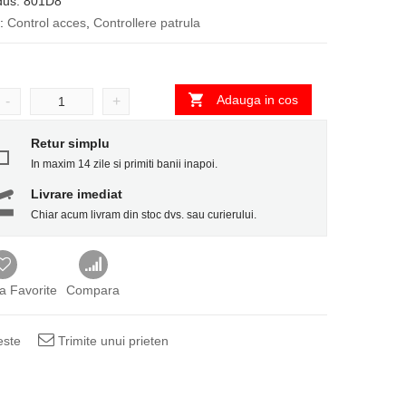
dus:
801D8
i:
Control acces
,
Controllere patrula
Adauga in cos
-
+
Retur simplu
In maxim 14 zile si primiti banii inapoi.
Livrare imediat
Chiar acum livram din stoc dvs. sau curierului.
a Favorite
Compara
este
Trimite unui prieten