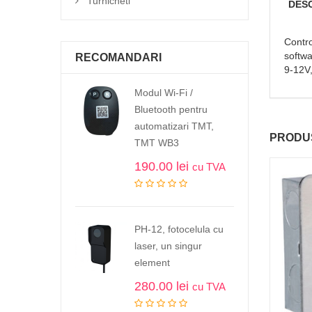
Turnicheti
DES
Contro
softwa
RECOMANDARI
9-12V,
Modul Wi-Fi /
Bluetooth pentru
automatizari TMT,
PRODUS
TMT WB3
190.00
lei
cu TVA
PH-12, fotocelula cu
laser, un singur
element
280.00
lei
cu TVA