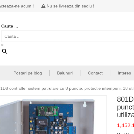
cteaza-ne acum !
Nu se livreaza din sediu !
Cauta ...
×
Postari pe blog
Balunuri
Contact
Interes
1D8 controller sistem patrulare cu 8 puncte, protectie intemperii, 18 uti
801D8
punct
utili
1,452.