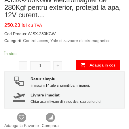
280Kgf pentru exterior, protejat la apa,
12V curent…
250.23
lei
cu TVA
Cod Produs:
AJSX-280KGW
Categorii:
Control acces
,
Yale si zavoare electromagnetice
În stoc
Adauga in cos
-
+
Retur simplu
In maxim 14 zile si primiti banii inapoi.
Livrare imediat
Chiar acum livram din stoc dvs. sau curierului.
Adauga la Favorite
Compara