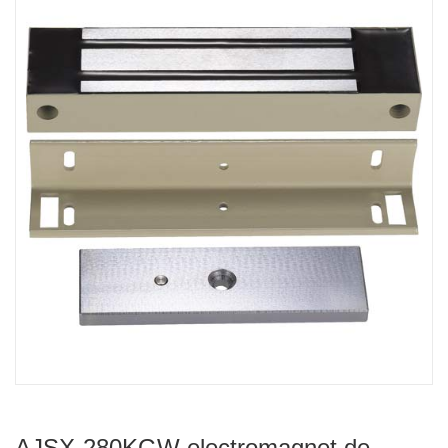
AJSX-280KGW electromagnet de