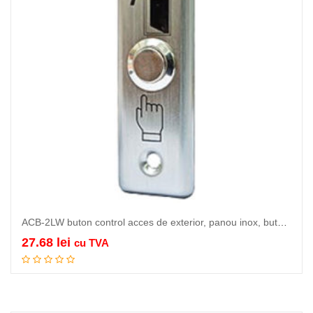
ACB-2LW buton control acces de exterior, panou inox, buton otel inox,…
27.68
lei
cu TVA
Citeste mai mult