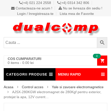
(+4) 021 224 2558
(+4) 0314 342 806
Contacteaza-ne acum !
Nu se livreaza din sediu !
Login / Inregistreaza-te
Lista mea de Favorite
0
COS CUMPARATURI
0 items
-
0.00
lei
CATEGORII PRODUSE
MENIU RAPID
Acasa
Control acces
Yale si zavoare electromagnetice
AJSX-280KGW electromagnet de 280Kgf pentru exterior,
protejat la apa, 12V curent…